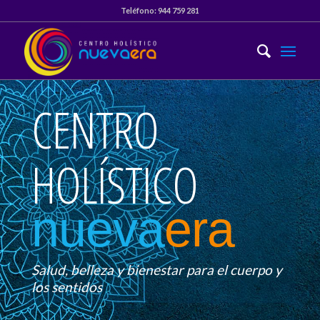
Teléfono:
944 759 281
CENTRO
HOLÍSTICO
nueva
era
Salud, belleza y bienestar para el cuerpo y
los sentidos