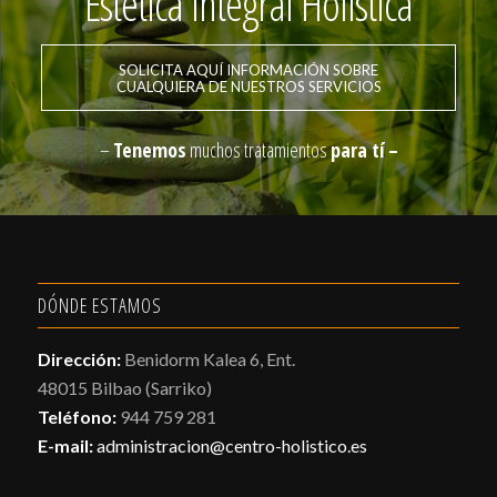
Estética Integral Holística
SOLICITA AQUÍ INFORMACIÓN SOBRE
CUALQUIERA DE NUESTROS SERVICIOS
–
Tenemos
muchos tratamientos
para tí –
DÓNDE ESTAMOS
Dirección:
Benidorm Kalea 6, Ent.
48015 Bilbao (Sarriko)
Teléfono:
944 759 281
E-mail:
administracion@centro-holistico.es