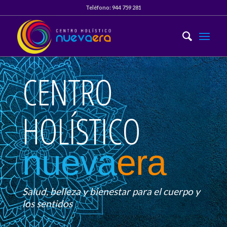
Teléfono:
944 759 281
CENTRO
HOLÍSTICO
nueva
era
Salud, belleza y bienestar para el cuerpo y
los sentidos