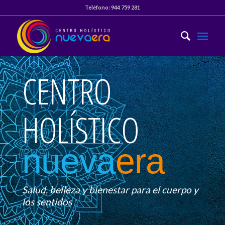
Teléfono:
944 759 281
CENTRO
HOLÍSTICO
nueva
era
Salud, belleza y bienestar para el cuerpo y
los sentidos