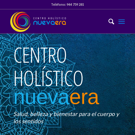
Teléfono:
944 759 281
CENTRO
HOLÍSTICO
nueva
era
Salud, belleza y bienestar para el cuerpo y
los sentidos