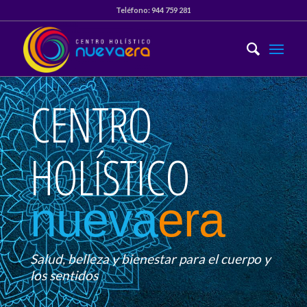
Teléfono:
944 759 281
CENTRO
HOLÍSTICO
nueva
era
Salud, belleza y bienestar para el cuerpo y
los sentidos