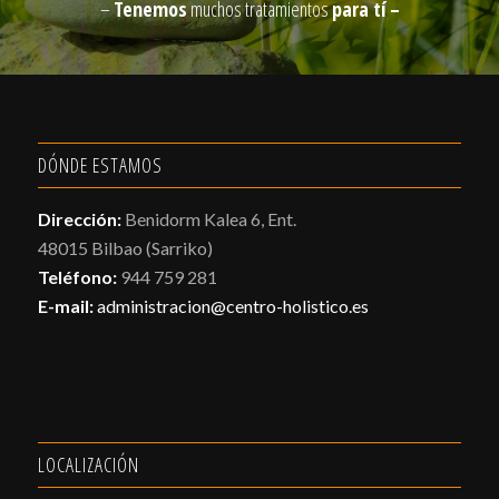
–
Tenemos
muchos tratamientos
para tí –
DÓNDE ESTAMOS
Dirección:
Benidorm Kalea 6, Ent.
48015 Bilbao (Sarriko)
Teléfono:
944 759 281
E-mail:
administracion@centro-holistico.es
LOCALIZACIÓN