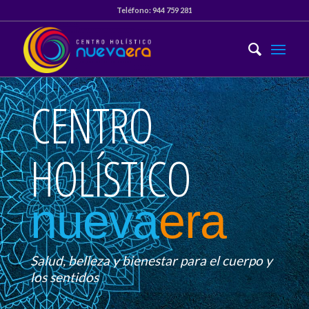
Teléfono:
944 759 281
CENTRO
HOLÍSTICO
nueva
era
Salud, belleza y bienestar para el cuerpo y
los sentidos